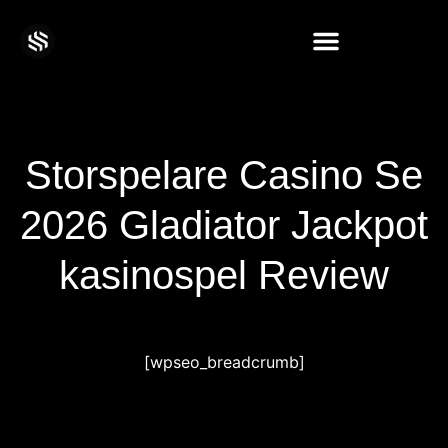
Storspelare Casino Se
2026 Gladiator Jackpot
kasinospel Review
[wpseo_breadcrumb]