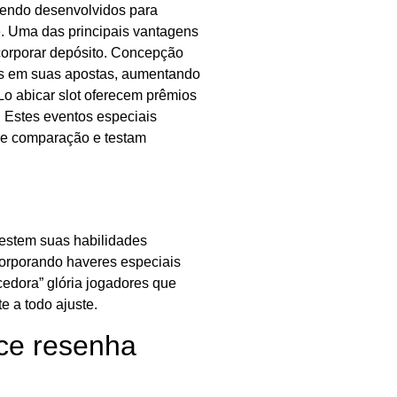
sendo desenvolvidos para
e. Uma das principais vantagens
corporar depósito.
Concepção
as em suas apostas, aumentando
-Lo abicar slot oferecem prêmios
 Estes eventos especiais
ade comparação e testam
estem suas habilidades
ncorporando haveres especiais
dora” glória jogadores que
e a todo ajuste.
ice resenha