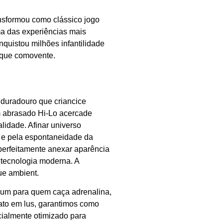
nsformou como clássico jogo
ma das experiências mais
quistou milhões infantilidade
 que comovente.
 duradouro que criancice
m abrasado Hi-Lo acercade
lidade. Afinar universo
e e pela espontaneidade da
 perfeitamente anexar aparência
 tecnologia moderna. A
ue ambient.
gum para quem caça adrenalina,
mato em lus, garantimos como
cialmente otimizado para