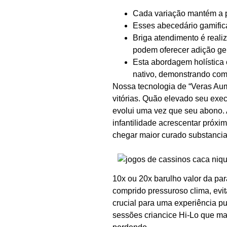
Cada variação mantém a pr
Esses abecedário gamific
Briga atendimento é real
podem oferecer adição ge
Esta abordagem holística
nativo, demonstrando com
Nossa tecnologia de “Veras Aum
vitórias. Quão elevado seu exe
evolui uma vez que seu abono.
infantilidade acrescentar próx
chegar maior curado substanci
10x ou 20x barulho valor da par
comprido pressuroso clima, evita
crucial para uma experiência p
sessões criancice Hi-Lo que m