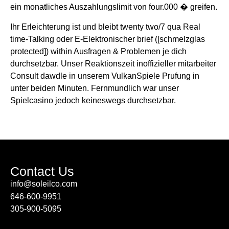
ein monatliches Auszahlungslimit von four.000 � greifen.
Ihr Erleichterung ist und bleibt twenty two/7 qua Real
time-Talking oder E-Elektronischer brief ([schmelzglas
protected]) within Ausfragen & Problemen je dich
durchsetzbar. Unser Reaktionszeit inoffizieller mitarbeiter
Consult dawdle in unserem VulkanSpiele Prufung in
unter beiden Minuten. Fernmundlich war unser
Spielcasino jedoch keineswegs durchsetzbar.
Contact Us
info@soleilco.com
646-600-9951
305-900-5095