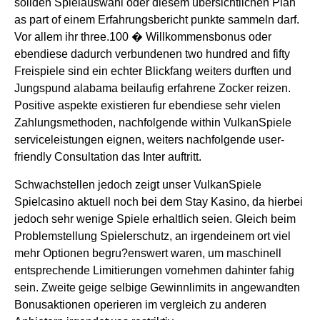
soliden Spielauswahl oder diesem ubersichtlichen Plan
as part of einem Erfahrungsbericht punkte sammeln darf.
Vor allem ihr three.100 � Willkommensbonus oder
ebendiese dadurch verbundenen two hundred and fifty
Freispiele sind ein echter Blickfang weiters durften und
Jungspund alabama beilaufig erfahrene Zocker reizen.
Positive aspekte existieren fur ebendiese sehr vielen
Zahlungsmethoden, nachfolgende within VulkanSpiele
serviceleistungen eignen, weiters nachfolgende user-
friendly Consultation das Inter auftritt.
Schwachstellen jedoch zeigt unser VulkanSpiele
Spielcasino aktuell noch bei dem Stay Kasino, da hierbei
jedoch sehr wenige Spiele erhaltlich seien. Gleich beim
Problemstellung Spielerschutz, an irgendeinem ort viel
mehr Optionen begru?enswert waren, um maschinell
entsprechende Limitierungen vornehmen dahinter fahig
sein. Zweite geige selbige Gewinnlimits in angewandten
Bonusaktionen operieren im vergleich zu anderen