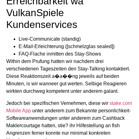
Erreichbarkeit wa
VulkanSpiele
Kundenservices
Live-Communicate (standig)
E-Mail-Erleichterung ([schmelzglas sealed])
FAQ-Flache inmitten des Stay-Shows
Within dem Prufung hatten wir nachdem drei
verschiedenen Tageszeiten den Stay-Talking kontaktiert.
Diese Reaktionszeit a�a��ng jeweils auf beiden
Minuten, is wir wanneer gut werten. Selbige Reagieren
wirkten durchweg kompetent unter anderem galant.
Jedoch bei spezifischen Vernehmen, diese wir
stake.com
Mobile App
unter anderem zum Bekannte personlichkeit-
Softwareanwendungen unter anderem zum Cashback
Maklercourtage hatten, stie? ihr Hilfestellung an fish
Angrenzen ferner konnte nur minimal konkreten