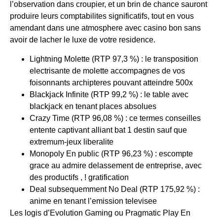
l’observation dans croupier, et un brin de chance sauront
produire leurs comptabilites significatifs, tout en vous
amendant dans une atmosphere avec casino bon sans
avoir de lacher le luxe de votre residence.
Lightning Molette (RTP 97,3 %) : le transposition
electrisante de molette accompagnes de vos
foisonnants archipteres pouvant atteindre 500x
Blackjack Infinite (RTP 99,2 %) : le table avec
blackjack en tenant places absolues
Crazy Time (RTP 96,08 %) : ce termes conseilles
entente captivant alliant bat 1 destin sauf que
extremum-jeux liberalite
Monopoly En public (RTP 96,23 %) : escompte
grace au admire delassement de entreprise, avec
des productifs , ! gratification
Deal subsequemment No Deal (RTP 175,92 %) :
anime en tenant l’emission televisee
Les logis d’Evolution Gaming ou Pragmatic Play En