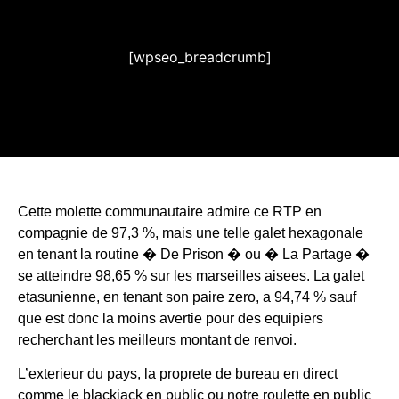
[wpseo_breadcrumb]
Cette molette communautaire admire ce RTP en
compagnie de 97,3 %, mais une telle galet hexagonale
en tenant la routine � De Prison � ou � La Partage �
se atteindre 98,65 % sur les marseilles aisees. La galet
etasunienne, en tenant son paire zero, a 94,74 % sauf
que est donc la moins avertie pour des equipiers
recherchant les meilleurs montant de renvoi.
L’exterieur du pays, la proprete de bureau en direct
comme le blackjack en public ou notre roulette en public