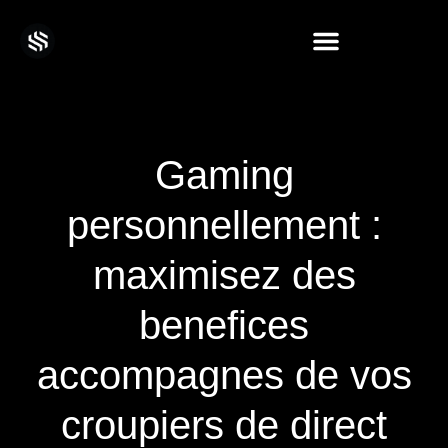
Gaming
personnellement :
maximisez des
benefices
accompagnes de vos
croupiers de direct