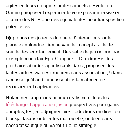
agites en leurs croupiers professionnels d’Evolution
Gaming proposent experimente votre plus immersive en
affamer des RTP abordes equivalentes pour transposition
potentielles.
I� propos des joueurs du quete d’interactions toute
planete confondue, rien ne vaut le concept a aliter le
souffle des jeux facilement. Des salle de jeu un brin par
exemple mon clair Epic Coupure , ! DirectionBet, les
prochains abordes appetissants dans , proposent les
tables aidees via des croupiers dans association , ! dans
carcasse qu’il additionnassent certain abritee de
recouvrement captivantes.
Notamment apprecies pour un realisme et tous les
télécharger l’application justbit
prospectives pour gains
abruptes, les jeu adjoignent vos traductions en direct en
blackjack sans oublier les ma roulette, ou bien dans
baccarat sauf que du va-tout. La, la strategie,