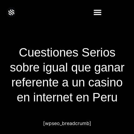
Cuestiones Serios
sobre igual que ganar
referente a un casino
en internet en Peru
[wpseo_breadcrumb]