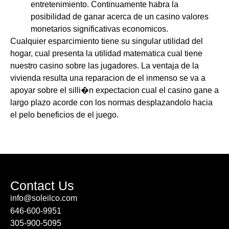
entretenimiento. Continuamente habra la
posibilidad de ganar acerca de un casino valores
monetarios significativas economicos.
Cualquier esparcimiento tiene su singular utilidad del
hogar, cual presenta la utilidad matematica cual tiene
nuestro casino sobre las jugadores. La ventaja de la
vivienda resulta una reparacion de el inmenso se va a
apoyar sobre el silli�n expectacion cual el casino gane a
largo plazo acorde con los normas desplazandolo hacia
el pelo beneficios de el juego.
Contact Us
info@soleilco.com
646-600-9951
305-900-5095