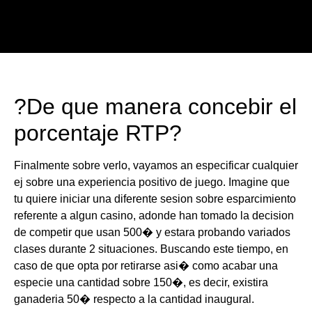
?De que manera concebir el
porcentaje RTP?
Finalmente sobre verlo, vayamos an especificar cualquier
ej sobre una experiencia positivo de juego. Imagine que
tu quiere iniciar una diferente sesion sobre esparcimiento
referente a algun casino, adonde han tomado la decision
de competir que usan 500� y estara probando variados
clases durante 2 situaciones. Buscando este tiempo, en
caso de que opta por retirarse asi� como acabar una
especie una cantidad sobre 150�, es decir, existira
ganaderia 50� respecto a la cantidad inaugural.