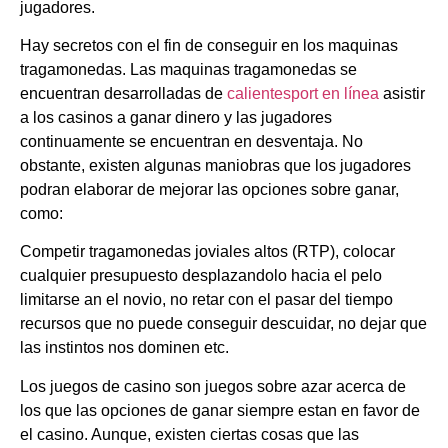
jugadores.
Hay secretos con el fin de conseguir en los maquinas
tragamonedas. Las maquinas tragamonedas se
encuentran desarrolladas de
calientesport en línea
asistir
a los casinos a ganar dinero y las jugadores
continuamente se encuentran en desventaja. No
obstante, existen algunas maniobras que los jugadores
podran elaborar de mejorar las opciones sobre ganar,
como:
Competir tragamonedas joviales altos (RTP), colocar
cualquier presupuesto desplazandolo hacia el pelo
limitarse an el novio, no retar con el pasar del tiempo
recursos que no puede conseguir descuidar, no dejar que
las instintos nos dominen etc.
Los juegos de casino son juegos sobre azar acerca de
los que las opciones de ganar siempre estan en favor de
el casino. Aunque, existen ciertas cosas que las