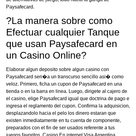
Paysafecard.
?La manera sobre como
Efectuar cualquier Tanque
que usan Paysafecard en
un Casino Online?
Elaborar algun deposito sobre algun casino con
Paysafecard seri�a un transcurso sencillo asi� como
veloz. Primero, ficha un cupon de Paysafecard en una
tienda o en la barra en linea. Luego, dirigete al cajero de
el casino, elige Paysafecard igual que doctrina de pago e
ingresa el reglamento del cupon. Confirma la adquisicion,
desplazandolo hacia el pelo los dinero estaran que
existen inmediatamente en tu cuenta de componente,
preparados con el fin de ser usados referente a tus
juegos favoritos. Casino En internet Visa Argentina