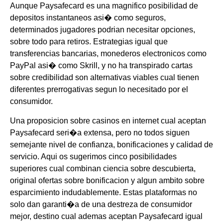
Aunque Paysafecard es una magnifico posibilidad de
depositos instantaneos asi� como seguros,
determinados jugadores podrian necesitar opciones,
sobre todo para retiros. Estrategias igual que
transferencias bancarias, monederos electronicos como
PayPal asi� como Skrill, y no ha transpirado cartas
sobre credibilidad son alternativas viables cual tienen
diferentes prerrogativas segun lo necesitado por el
consumidor.
Una proposicion sobre casinos en internet cual aceptan
Paysafecard seri�a extensa, pero no todos siguen
semejante nivel de confianza, bonificaciones y calidad de
servicio. Aqui os sugerimos cinco posibilidades
superiores cual combinan ciencia sobre descubierta,
original ofertas sobre bonificacion y algun ambito sobre
esparcimiento indudablemente. Estas plataformas no
solo dan garanti�a de una destreza de consumidor
mejor, destino cual ademas aceptan Paysafecard igual