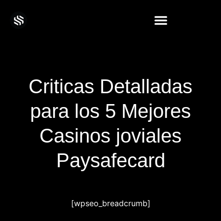
Criticas Detalladas
para los 5 Mejores
Casinos joviales
Paysafecard
[wpseo_breadcrumb]