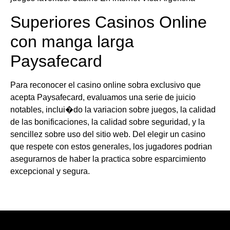
Superiores Casinos Online
con manga larga
Paysafecard
Para reconocer el casino online sobra exclusivo que
acepta Paysafecard, evaluamos una serie de juicio
notables, inclui�do la variacion sobre juegos, la calidad
de las bonificaciones, la calidad sobre seguridad, y la
sencillez sobre uso del sitio web. Del elegir un casino
que respete con estos generales, los jugadores podrian
asegurarnos de haber la practica sobre esparcimiento
excepcional y segura.